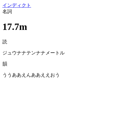
イン
ディクト
名詞
17.7m
読
ジュウナナテンナナメートル
韻
ううああえんああええおう