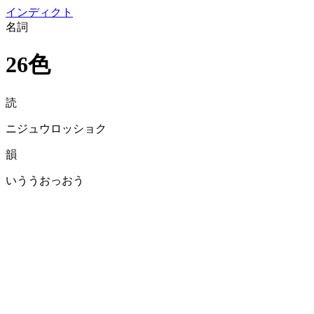
イン
ディクト
名詞
26色
読
ニジュウロッショク
韻
いううおっおう