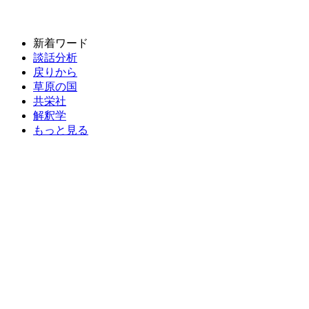
新着ワード
談話分析
戻りから
草原の国
共栄社
解釈学
もっと見る