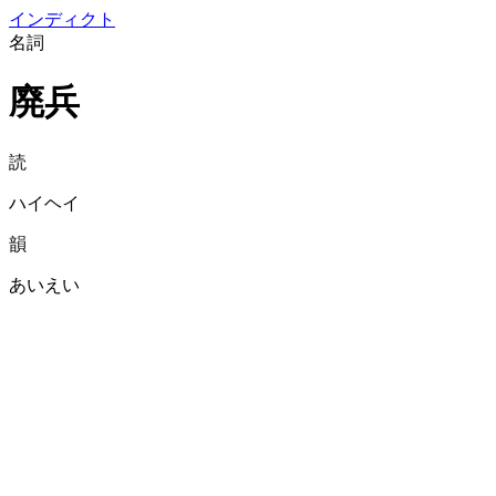
イン
ディクト
名詞
廃兵
読
ハイヘイ
韻
あいえい