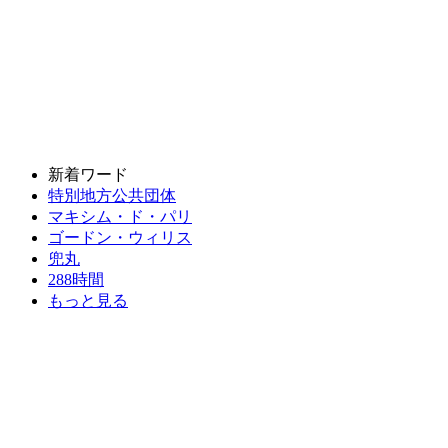
新着ワード
特別地方公共団体
マキシム・ド・パリ
ゴードン・ウィリス
兜丸
288時間
もっと見る