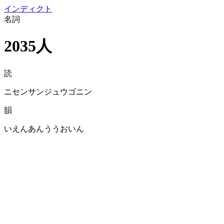
イン
ディクト
名詞
2035人
読
ニセンサンジュウゴニン
韻
いえんあんううおいん