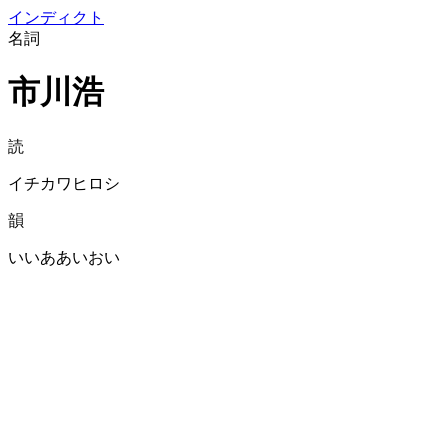
イン
ディクト
名詞
市川浩
読
イチカワヒロシ
韻
いいああいおい