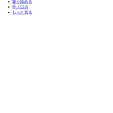
凝り始める
中ノ口川
もっと見る