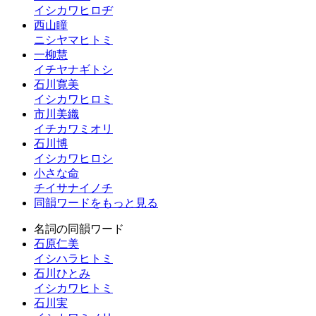
イシカワヒロヂ
西山瞳
ニシヤマヒトミ
一柳慧
イチヤナギトシ
石川寛美
イシカワヒロミ
市川美織
イチカワミオリ
石川博
イシカワヒロシ
小さな命
チイサナイノチ
同韻ワードをもっと見る
名詞の同韻ワード
石原仁美
イシハラヒトミ
石川ひとみ
イシカワヒトミ
石川実