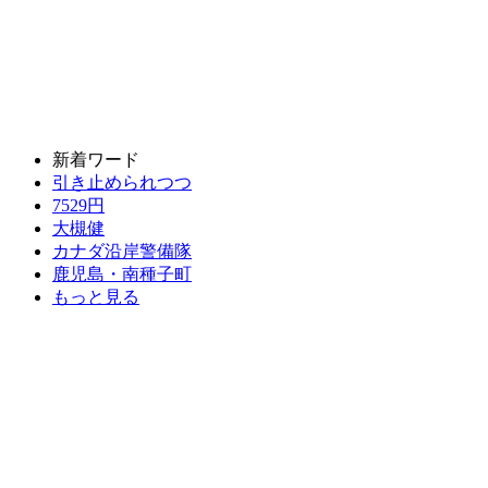
新着ワード
引き止められつつ
7529円
大槻健
カナダ沿岸警備隊
鹿児島・南種子町
もっと見る