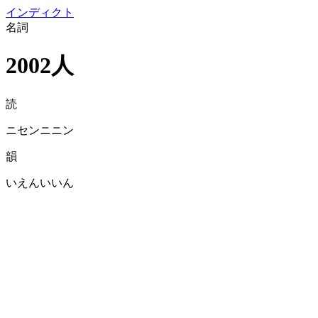
イン
ディクト
名詞
2002人
読
ニセンニニン
韻
いえんいいん