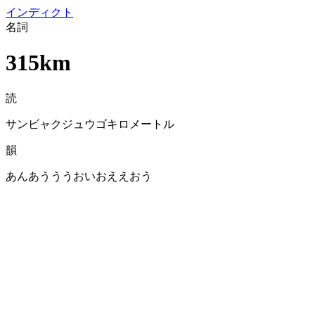
イン
ディクト
名詞
315km
読
サンビャクジュウゴキロメートル
韻
あんあうううおいおええおう