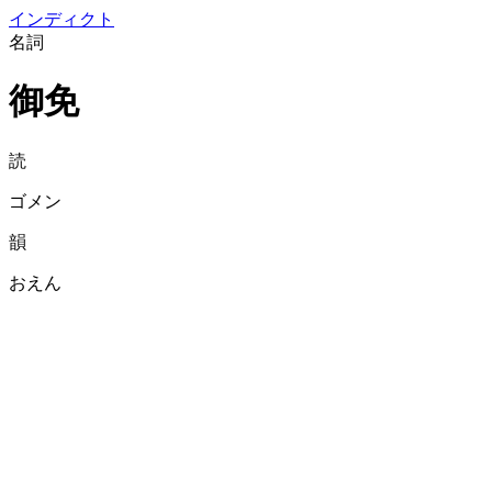
イン
ディクト
名詞
御免
読
ゴメン
韻
おえん