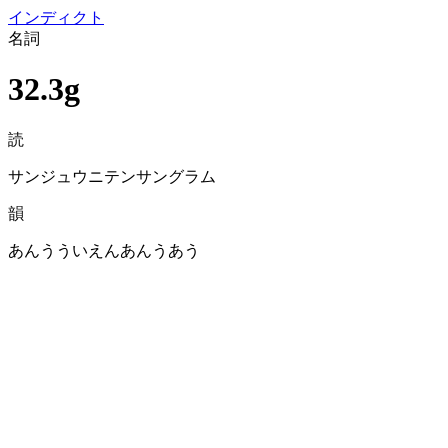
イン
ディクト
名詞
32.3g
読
サンジュウニテンサングラム
韻
あんうういえんあんうあう