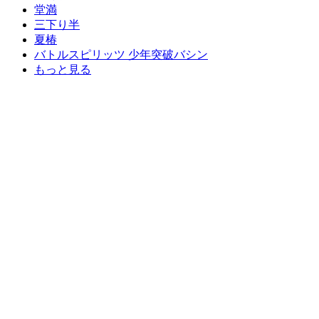
堂満
三下り半
夏椿
バトルスピリッツ 少年突破バシン
もっと見る