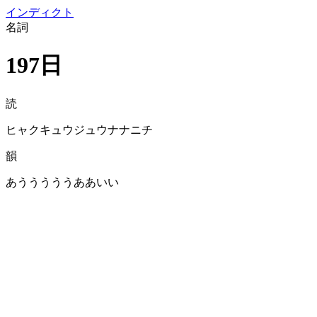
イン
ディクト
名詞
197日
読
ヒャクキュウジュウナナニチ
韻
あうううううああいい