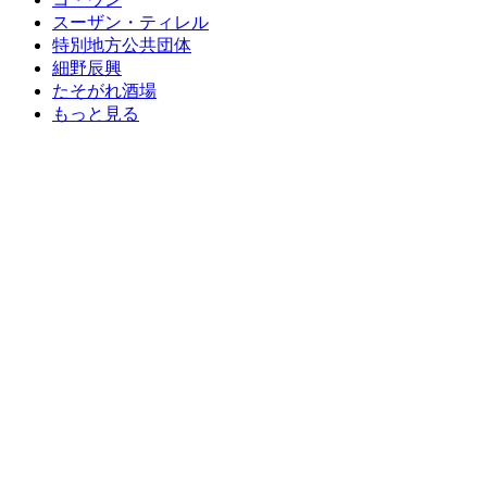
スーザン・ティレル
特別地方公共団体
細野辰興
たそがれ酒場
もっと見る