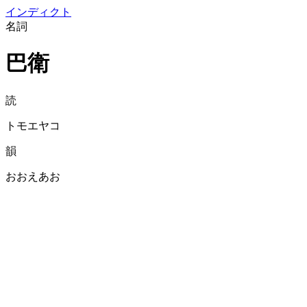
イン
ディクト
名詞
巴衛
読
トモエヤコ
韻
おおえあお