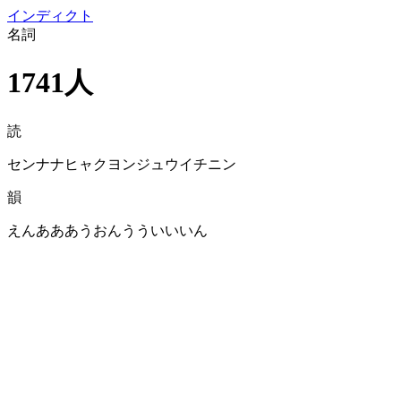
イン
ディクト
名詞
1741人
読
センナナヒャクヨンジュウイチニン
韻
えんあああうおんうういいいん