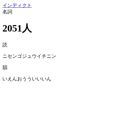
イン
ディクト
名詞
2051人
読
ニセンゴジュウイチニン
韻
いえんおうういいいん