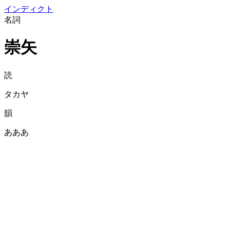
イン
ディクト
名詞
崇矢
読
タカヤ
韻
あああ