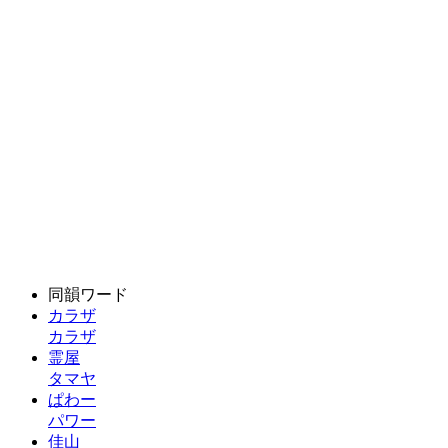
同韻ワード
カラザ
カラザ
霊屋
タマヤ
ぱわー
パワー
佳山