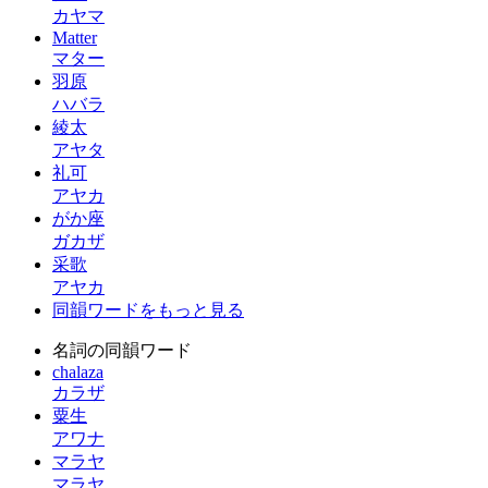
カヤマ
Matter
マター
羽原
ハバラ
綾太
アヤタ
礼可
アヤカ
がか座
ガカザ
采歌
アヤカ
同韻ワードをもっと見る
名詞の同韻ワード
chalaza
カラザ
粟生
アワナ
マラヤ
マラヤ