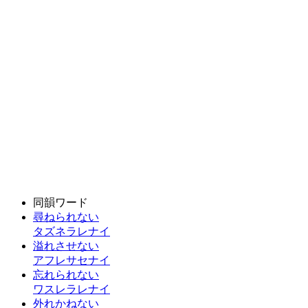
同韻ワード
尋ねられない
タズネラレナイ
溢れさせない
アフレサセナイ
忘れられない
ワスレラレナイ
外れかねない