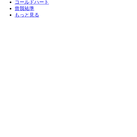
コールドハート
曾我祐準
もっと見る