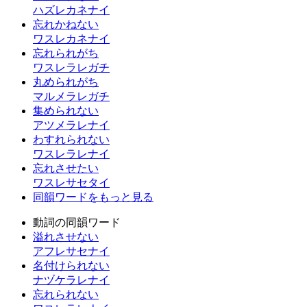
ハズレカネナイ
忘れかねない
ワスレカネナイ
忘れられがち
ワスレラレガチ
丸められがち
マルメラレガチ
集められない
アツメラレナイ
わすれられない
ワスレラレナイ
忘れさせたい
ワスレサセタイ
同韻ワードをもっと見る
動詞の同韻ワード
溢れさせない
アフレサセナイ
名付けられない
ナヅケラレナイ
忘れられない