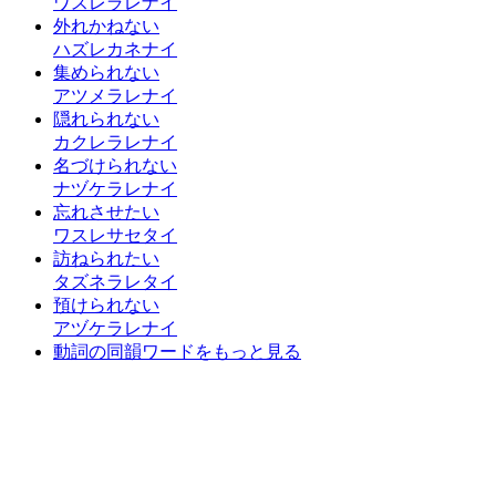
ワスレラレナイ
外れかねない
ハズレカネナイ
集められない
アツメラレナイ
隠れられない
カクレラレナイ
名づけられない
ナヅケラレナイ
忘れさせたい
ワスレサセタイ
訪ねられたい
タズネラレタイ
預けられない
アヅケラレナイ
動詞の同韻ワードをもっと見る