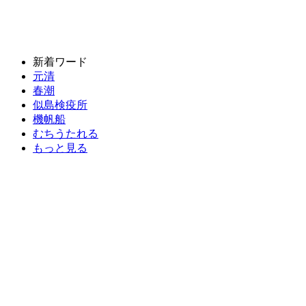
新着ワード
元清
春潮
似島検疫所
機帆船
むちうたれる
もっと見る