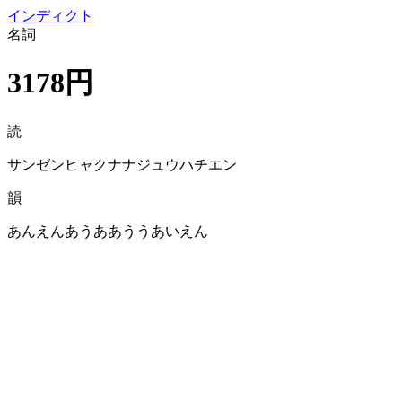
イン
ディクト
名詞
3178円
読
サンゼンヒャクナナジュウハチエン
韻
あんえんあうああううあいえん