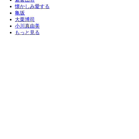
懐かしみ愛する
亀坂
大栗博司
小川真由美
もっと見る