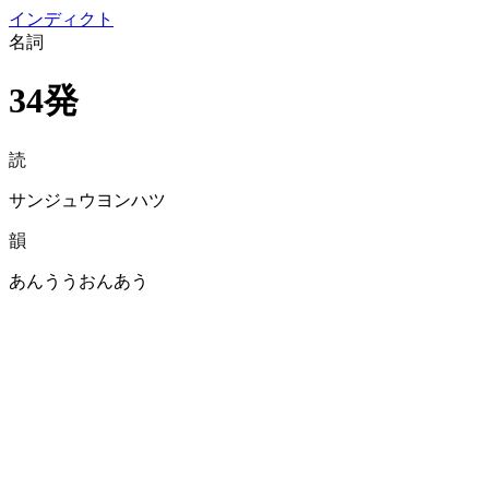
イン
ディクト
名詞
34発
読
サンジュウヨンハツ
韻
あんううおんあう