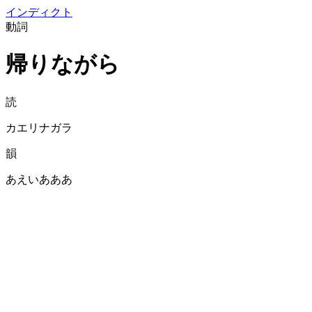
イン
ディクト
動詞
帰りながら
読
カエリナガラ
韻
あえいあああ