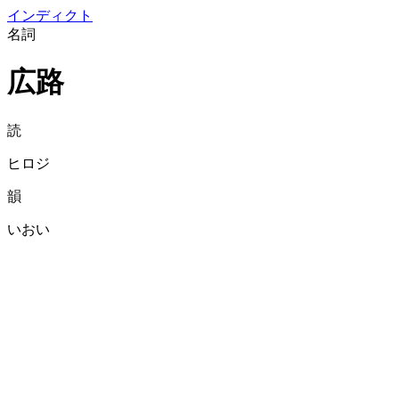
イン
ディクト
名詞
広路
読
ヒロジ
韻
いおい