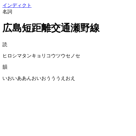
イン
ディクト
名詞
広島短距離交通瀬野線
読
ヒロシマタンキョリコウツウセノセ
韻
いおいああんおいおうううえおえ