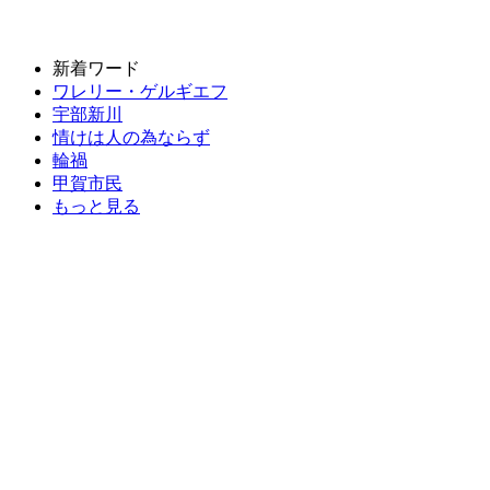
新着ワード
ワレリー・ゲルギエフ
宇部新川
情けは人の為ならず
輪禍
甲賀市民
もっと見る