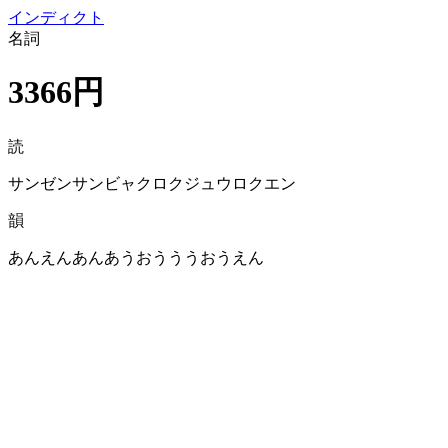
イン
ディクト
名詞
3366円
読
サンゼンサンビャクロクジュウロクエン
韻
あんえんあんあうおうううおうえん