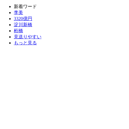
新着ワード
李美
3320億円
淀川新橋
桁橋
見送りやすい
もっと見る