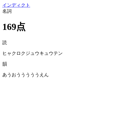
イン
ディクト
名詞
169点
読
ヒャクロクジュウキュウテン
韻
あうおうううううえん