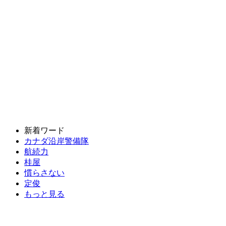
新着ワード
カナダ沿岸警備隊
航続力
桂屋
慣らさない
定俊
もっと見る