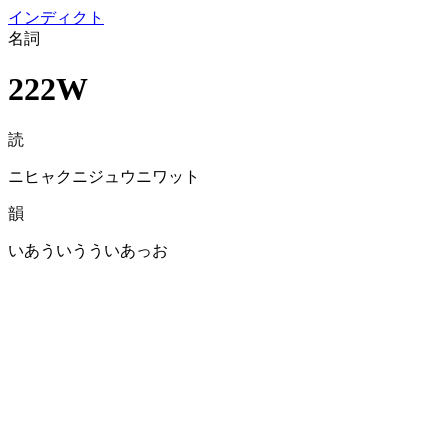
イン
ディクト
名詞
222W
読
ニヒャクニジュウニワット
韻
いあういうういあっお