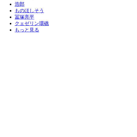
浩郎
ものほしそう
冨塚亮平
クェゼリン環礁
もっと見る