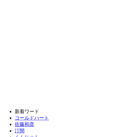
新着ワード
コールドハート
佐藤和彦
汀間