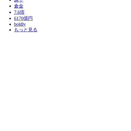
倉金
7.6倍
6170億円
boldly
もっと見る