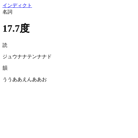
イン
ディクト
名詞
17.7度
読
ジュウナナテンナナド
韻
ううああえんああお