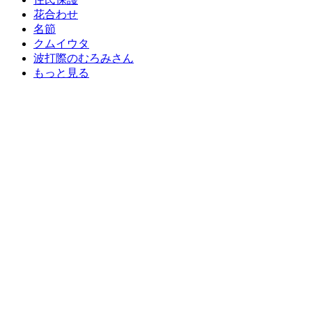
花合わせ
名節
クムイウタ
波打際のむろみさん
もっと見る