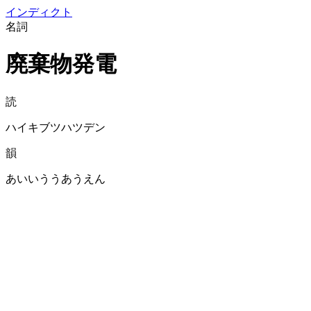
イン
ディクト
名詞
廃棄物発電
読
ハイキブツハツデン
韻
あいいううあうえん