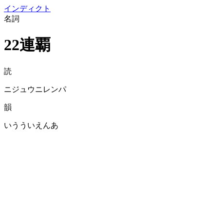
イン
ディクト
名詞
22連覇
読
ニジュウニレンパ
韻
いうういえんあ