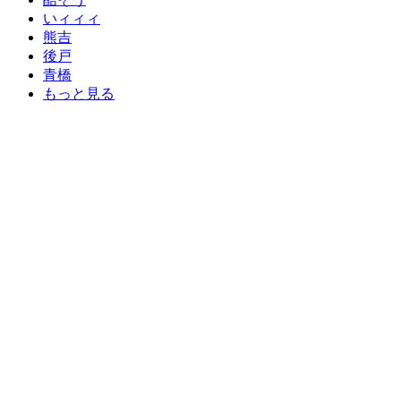
いィィィ
熊吉
後戸
青橋
もっと見る