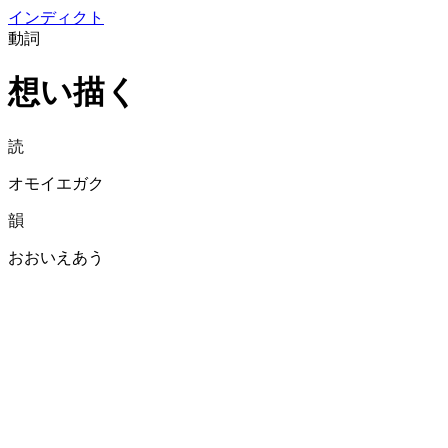
イン
ディクト
動詞
想い描く
読
オモイエガク
韻
おおいえあう