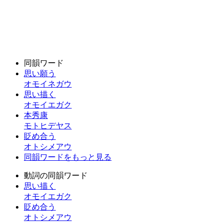
同韻ワード
思い願う
オモイネガウ
思い描く
オモイエガク
本秀康
モトヒデヤス
貶め合う
オトシメアウ
同韻ワードをもっと見る
動詞の同韻ワード
思い描く
オモイエガク
貶め合う
オトシメアウ