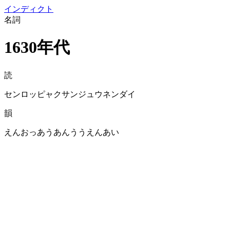
イン
ディクト
名詞
1630年代
読
センロッピャクサンジュウネンダイ
韻
えんおっあうあんううえんあい