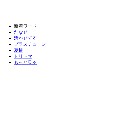
新着ワード
たなせ
活かせてる
プラスチューン
夏椿
トリトマ
もっと見る