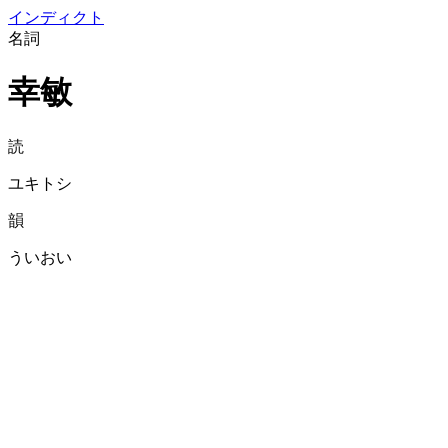
イン
ディクト
名詞
幸敏
読
ユキトシ
韻
ういおい