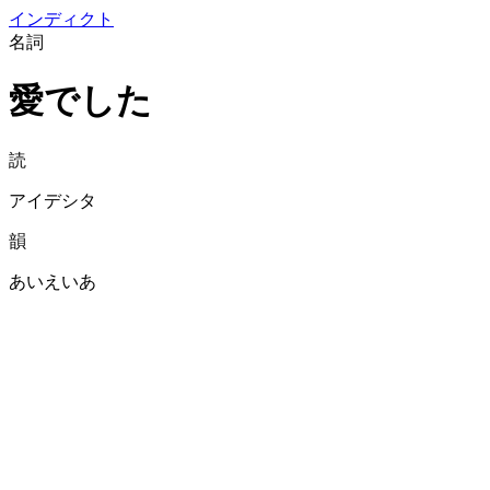
イン
ディクト
名詞
愛でした
読
アイデシタ
韻
あいえいあ