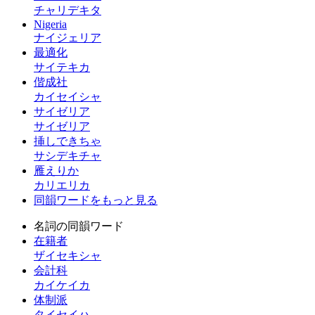
チャリデキタ
Nigeria
ナイジェリア
最適化
サイテキカ
偕成社
カイセイシャ
サイゼリア
サイゼリア
挿しできちゃ
サシデキチャ
雁えりか
カリエリカ
同韻ワードをもっと見る
名詞の同韻ワード
在籍者
ザイセキシャ
会計科
カイケイカ
体制派
タイセイハ