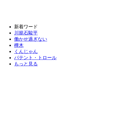
新着ワード
川籠石駿平
働かせ過ぎない
樺木
くんじゃん
パテント・トロール
もっと見る