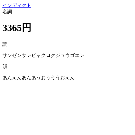
イン
ディクト
名詞
3365円
読
サンゼンサンビャクロクジュウゴエン
韻
あんえんあんあうおうううおえん