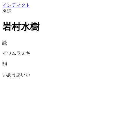
イン
ディクト
名詞
岩村水樹
読
イワムラミキ
韻
いあうあいい