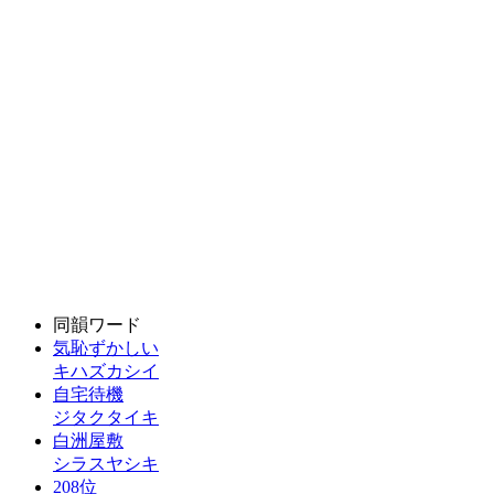
同韻ワード
気恥ずかしい
キハズカシイ
自宅待機
ジタクタイキ
白洲屋敷
シラスヤシキ
208位