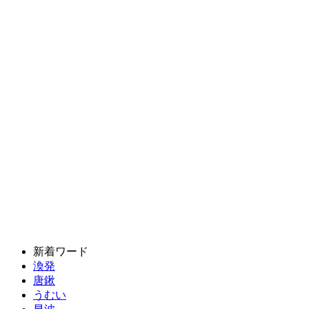
新着ワード
渙発
唐鍬
うむい