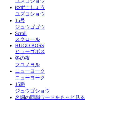
ユズコショウ
ゆずこしょう
ユズコショウ
15号
ジュウゴゴウ
Scroll
スクロール
HUGO BOSS
ヒューゴボス
冬の夜
フユノヨル
ニューヨーク
ニューヨーク
15勝
ジュウゴショウ
名詞の同韻ワードをもっと見る