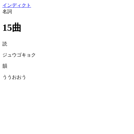
イン
ディクト
名詞
15曲
読
ジュウゴキョク
韻
ううおおう