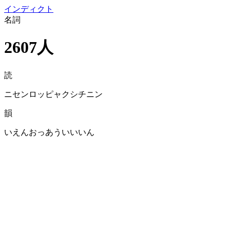
イン
ディクト
名詞
2607人
読
ニセンロッピャクシチニン
韻
いえんおっあういいいん