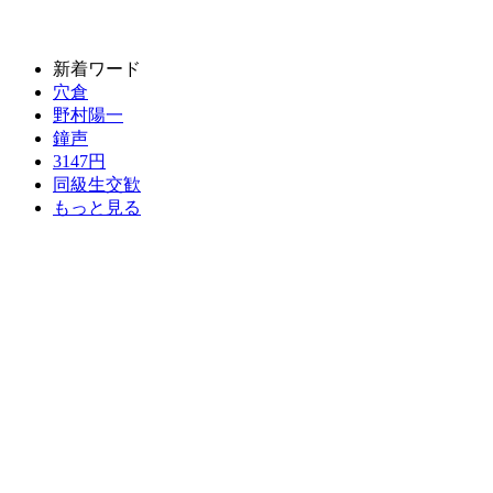
新着ワード
穴倉
野村陽一
鐘声
3147円
同級生交歓
もっと見る