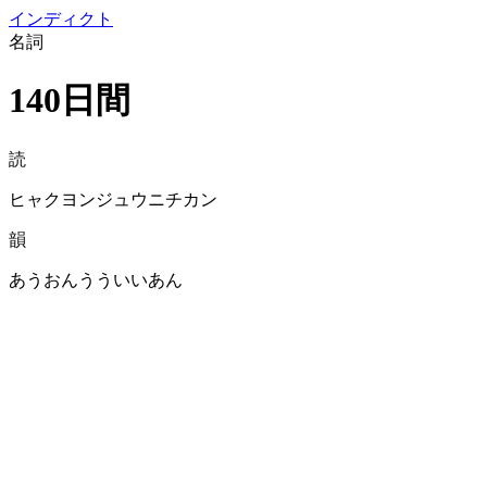
イン
ディクト
名詞
140日間
読
ヒャクヨンジュウニチカン
韻
あうおんうういいあん