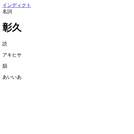
イン
ディクト
名詞
彰久
読
アキヒサ
韻
あいいあ