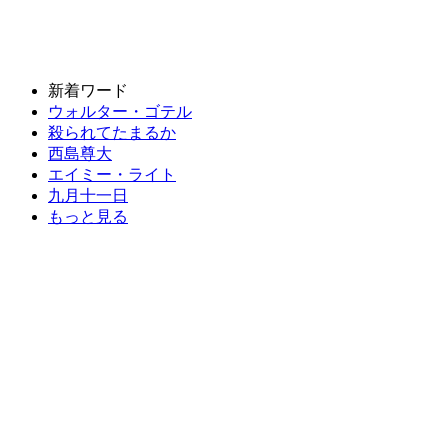
新着ワード
ウォルター・ゴテル
殺られてたまるか
西島尊大
エイミー・ライト
九月十一日
もっと見る