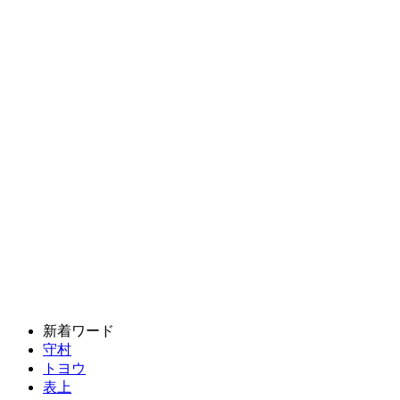
新着ワード
守村
トヨウ
表上