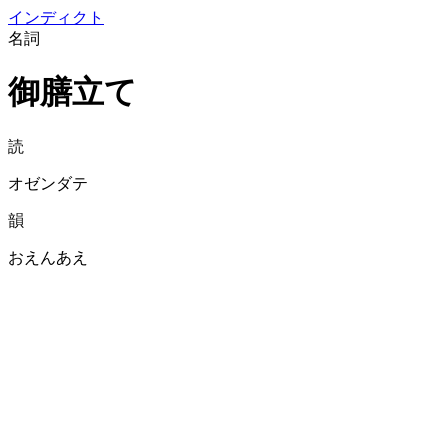
イン
ディクト
名詞
御膳立て
読
オゼンダテ
韻
おえんあえ