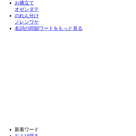
お膳立て
オゼンダテ
のれん分け
ノレンワケ
名詞の同韻ワードをもっと見る
新着ワード
および得る