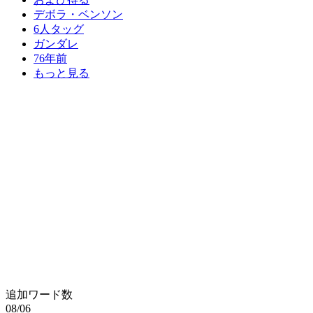
デボラ・ベンソン
6人タッグ
ガンダレ
76年前
もっと見る
追加ワード数
08/06