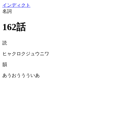
イン
ディクト
名詞
162話
読
ヒャクロクジュウニワ
韻
あうおううういあ