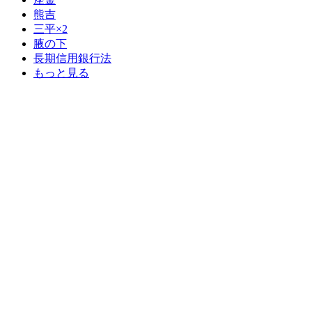
熊吉
三平×2
腋の下
長期信用銀行法
もっと見る