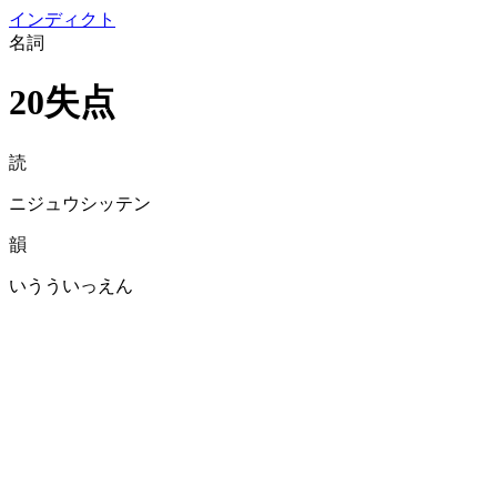
イン
ディクト
名詞
20失点
読
ニジュウシッテン
韻
いうういっえん