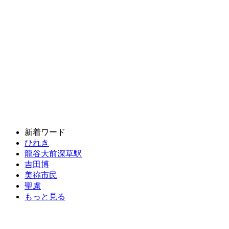
新着ワード
ひれき
龍谷大前深草駅
吉田博
美祢市民
聖慮
もっと見る