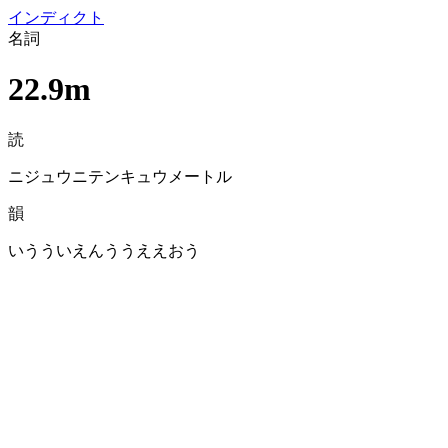
イン
ディクト
名詞
22.9m
読
ニジュウニテンキュウメートル
韻
いうういえんううええおう