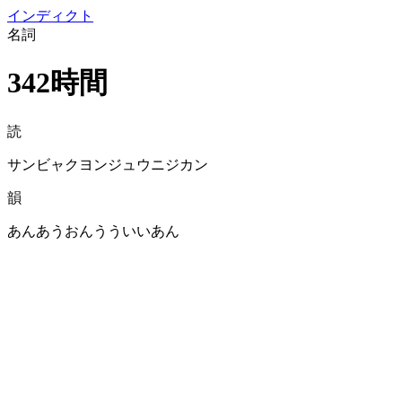
イン
ディクト
名詞
342時間
読
サンビャクヨンジュウニジカン
韻
あんあうおんうういいあん