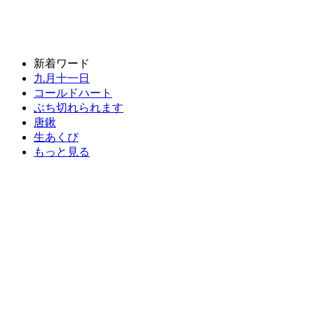
新着ワード
九月十一日
コールドハート
ぶち切れられます
唐鍬
生あくび
もっと見る