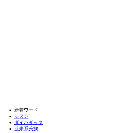
新着ワード
ジヌン
ダイバダッタ
渡来系氏族