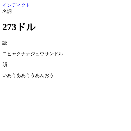
イン
ディクト
名詞
273ドル
読
ニヒャクナナジュウサンドル
韻
いあうああううあんおう