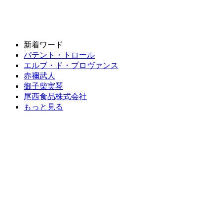
新着ワード
パテント・トロール
エルブ・ド・プロヴァンス
赤禰武人
御子柴実琴
尾西食品株式会社
もっと見る