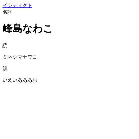
イン
ディクト
名詞
峰島なわこ
読
ミネシマナワコ
韻
いえいあああお