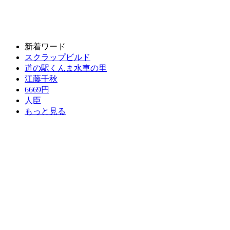
新着ワード
スクラップビルド
道の駅くんま水車の里
江藤千秋
6669円
人臣
もっと見る